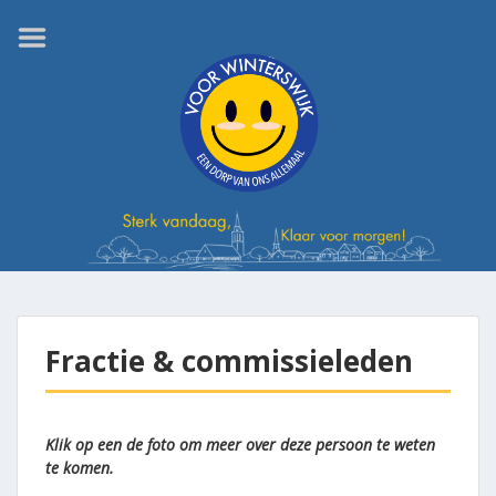
Home
De partij
Fractie &
commissieleden
Wethouders
Kandidaten 2026
Bestuur
Uitgangspunten
Fractie & commissieleden
Actualiteiten
Begrippenlijst
Klik op een de foto om meer over deze persoon te weten
Word lid
te komen.