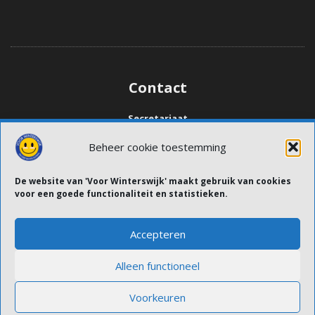
Contact
Secretariaat
Denise Verhelst
Beheer cookie toestemming
secretaris@voorwinterswijk.nl
De website van 'Voor Winterswijk' maakt gebruik van cookies
voor een goede functionaliteit en statistieken.
Socials
Accepteren
Alleen functioneel
Voorkeuren