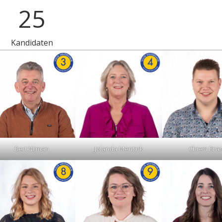
25
Kandidaten
Bert Nijman
Jolanda Mentink
Chiem Bra