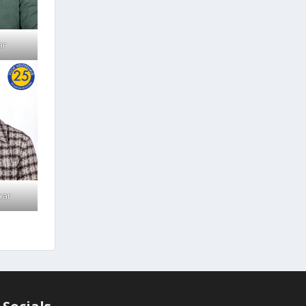
ar
aar