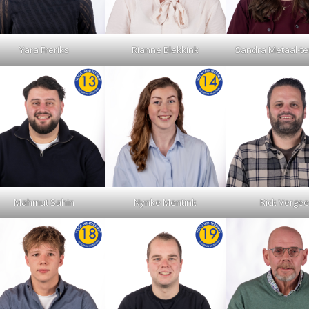
Yara Freriks
Rianne Blekkink
Sandra Metaal-te
Mahmut Sahin
Nynke Mentink
Rick Vergee