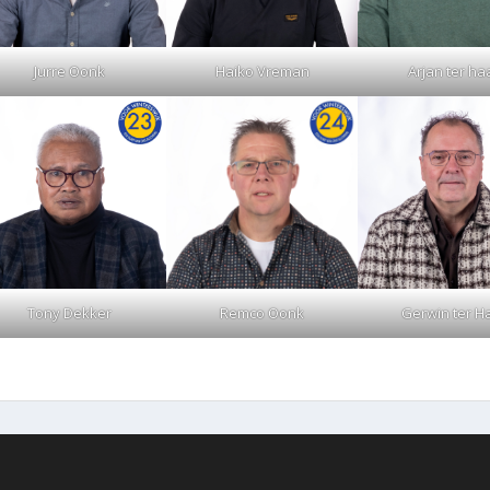
Jurre Oonk
Haiko Vreman
Arjan ter ha
Tony Dekker
Remco Oonk
Gerwin ter H