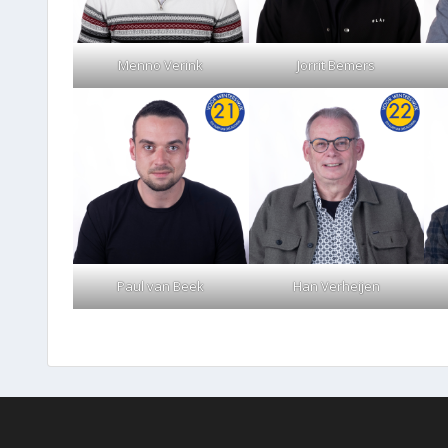
Menno Verink
Jorrit Bemers
Paul van Beek
Han Verheijen