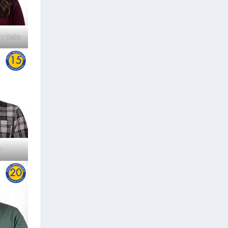
n Dolle
r