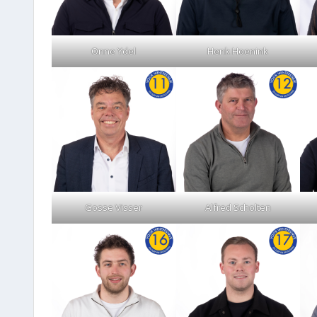
Onne Ydel
Henk Hoenink
Gosse Visser
Alfred Scholten