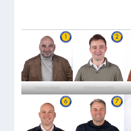
Tom van Beek
Chiel Stemerdink