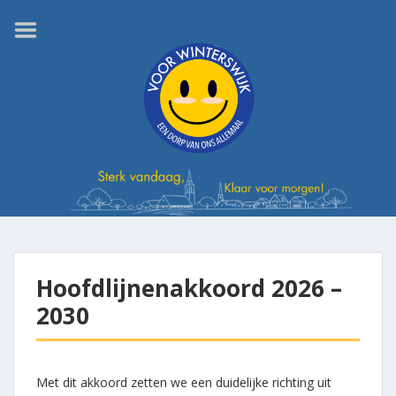
Home
De partij
Uitgangspunten
Verkiezingsprogramma
Hoofdlijnenakkoord
2026 – 2030
Sterk vandaag, klaar
voor morgen!
Kernwaarden
Hoofdlijnenakkoord 2026 –
Missie
2030
Visie
Actualiteiten
Met dit akkoord zetten we een duidelijke richting uit